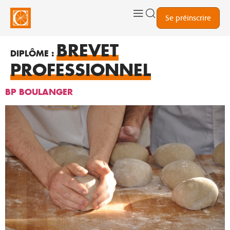
Se préinscrire
BREVET
DIPLÔME :
PROFESSIONNEL
BP BOULANGER