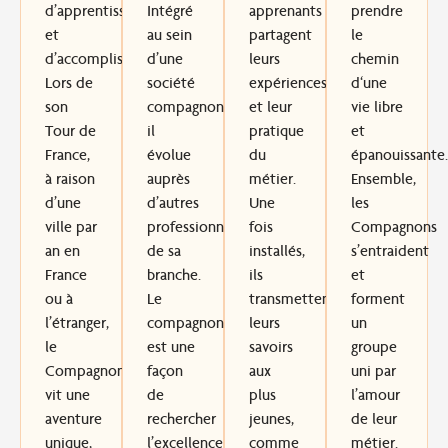
d’apprentissage
Intégré
apprenants
prendre
et
au sein
partagent
le
d’accomplissement
d’une
.
leurs
chemin
Lors de
société
expériences
d
‘une
son
compagnonnique,
et leur
vie libre
Tour de
il
pratique
et
France,
évolue
du
épanouissante
.
à raison
auprès
métier.
Ensemble,
d’une
d’autres
Une
les
ville par
professionnels
fois
Compagnons
an en
de sa
installés,
s’entraident
France
branche.
ils
et
ou à
Le
transmettent
forment
l’étranger,
compagnonnage
leurs
un
le
est une
savoirs
groupe
Compagnon
façon
aux
uni par
vit
une
de
plus
l’amour
aventure
rechercher
jeunes
,
de leur
unique
,
l’excellence
comme
métier
.