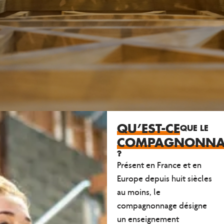
QU’EST-CE
QUE LE
COMPAGNONNA
?
Présent en France et en
Europe depuis huit siècles
au moins, le
compagnonnage désigne
un
enseignement