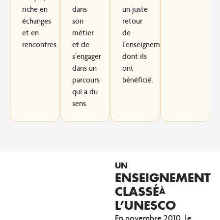
riche en
dans
un juste
échanges
son
retour
et en
métier
de
rencontres.
et de
l’enseignement
s’engager
dont ils
dans un
ont
parcours
bénéficié.
qui a du
sens
.
UN
ENSEIGNEMENT
CLASSÉ
À
L’UNESCO
En novembre 2010, le