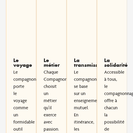
Le
Le
La
La
voyage
métier
transmission
solidarité
Le
Chaque
Le
Accessible
compagnonnage
Compagnon
compagnonnage
à tous,
porte
choisit
se base
le
le
un
sur un
compagnonna
voyage
métier
enseignement
offre à
comme
qu’il
mutuel
.
chacun
un
exerce
En
la
formidable
avec
itinérance,
possibilité
outil
passion
.
les
de