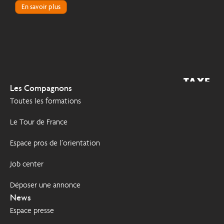
compagnonnique de Nantes
En savoir plus
Fédération
compagnonnique d'Orléans
Fédération
compagnonnique de Paris
TAXE
2026
Les Compagnons
D'APPRENTISSAGE
Île-de-France
Toutes les formations
Fédération
Le Tour de France
compagnonnique de
Toulouse
Espace pros de l’orientation
Centre de Formation et CFA
Job center
de Lons
Déposer une annonce
News
Fédération
Espace presse
compagnonnique et CFA