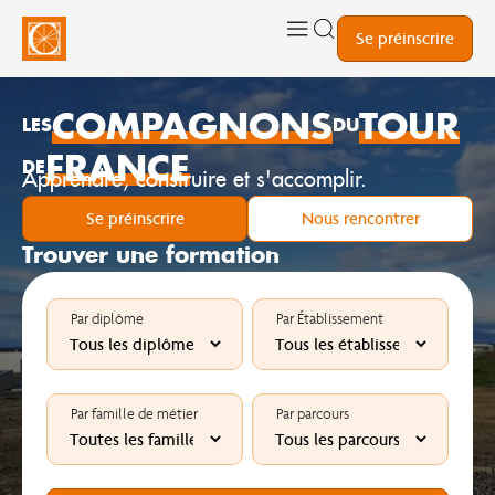
Se préinscrire
COMPAGNONS
TOUR
LES
DU
FRANCE
DE
Apprendre, construire et s'accomplir.
Se préinscrire
Nous rencontrer
Trouver une formation
Par diplôme
Par Établissement
Par famille de métier
Par parcours