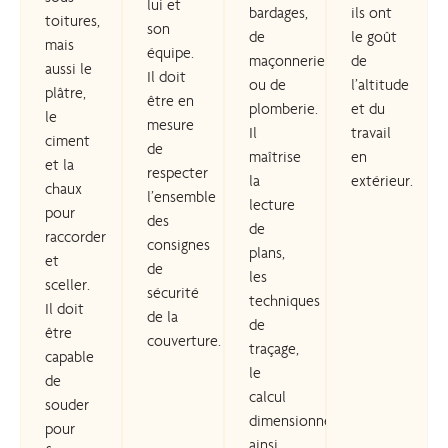
lui et
bardages,
ils ont
toitures,
son
de
le goût
mais
équipe.
maçonnerie
de
aussi le
Il doit
ou de
l’altitude
plâtre,
être en
plomberie.
et du
le
mesure
Il
travail
ciment
de
maîtrise
en
et la
respecter
la
extérieur.
chaux
l’ensemble
lecture
pour
des
de
raccorder
consignes
plans,
et
de
les
sceller.
sécurité
techniques
Il doit
de la
de
être
couverture.
traçage,
capable
le
de
calcul
souder
dimensionnel,
pour
ainsi