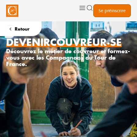
Se préinscrire
Retour
DEVENIR
COUVREUR·SE
Découvrez le métier de couvreur et formez-
vous avec les Compagnons du Tour de
France.