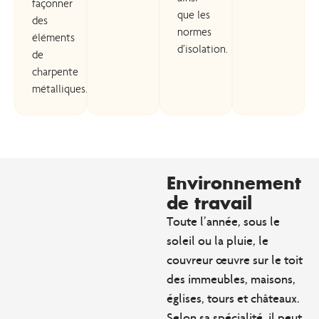
façonner
que les
des
normes
éléments
d’isolation.
de
charpente
métalliques.
Environnement
de travail
Toute l’année, sous le
soleil ou la pluie, le
couvreur œuvre sur le toit
des immeubles, maisons,
églises, tours et châteaux.
Selon sa spécialité, il peut