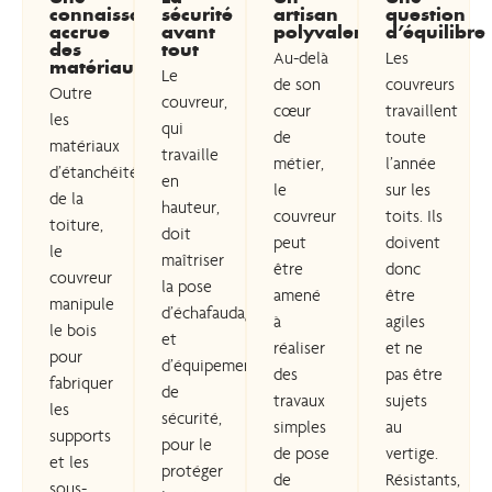
connaissance
sécurité
artisan
question
accrue
avant
polyvalent
d’équilibre
des
tout
Au-delà
Les
matériaux
Le
de son
couvreurs
Outre
couvreur,
cœur
travaillent
les
qui
de
toute
matériaux
travaille
métier,
l’année
d’étanchéité
en
le
sur les
de la
hauteur,
couvreur
toits. Ils
toiture,
doit
peut
doivent
le
maîtriser
être
donc
couvreur
la pose
amené
être
manipule
d’échafaudages
à
agiles
le bois
et
réaliser
et ne
pour
d’équipements
des
pas être
fabriquer
de
travaux
sujets
les
sécurité,
simples
au
supports
pour le
de pose
vertige.
et les
protéger
de
Résistants,
sous-