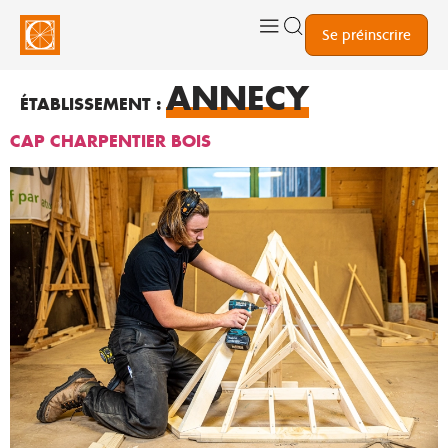
Se préinscrire
ANNECY
ÉTABLISSEMENT :
CAP CHARPENTIER BOIS