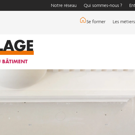
Notre réseau
Qui sommes-nous ?
En
Se former
Les métiers
LAGE
U BÂTIMENT