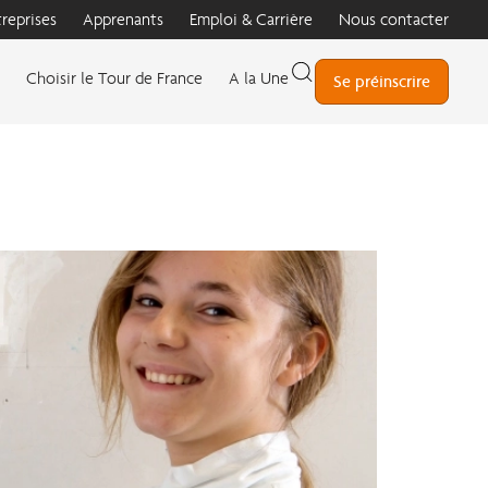
treprises
Apprenants
Emploi & Carrière
Nous contacter
Choisir le Tour de France
A la Une
Se préinscrire