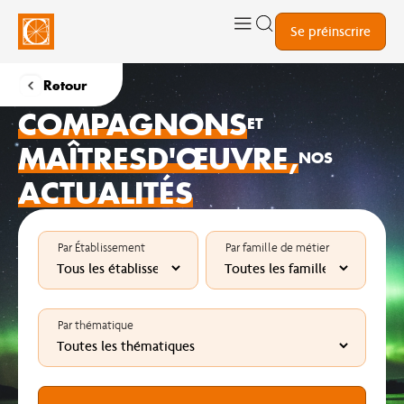
Se préinscrire
Retour
COMPAGNONS
ET
MAÎTRES
D'ŒUVRE,
NOS
ACTUALITÉS
Par Établissement
Par famille de métier
Par thématique