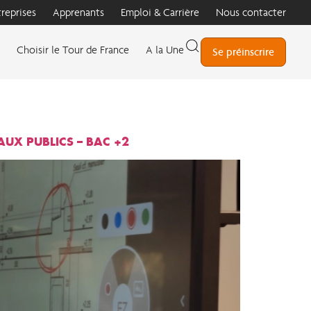
treprises
Apprenants
Emploi & Carrière
Nous contacter
Choisir le Tour de France
A la Une
Se préinscrire
AUX PUBLICS – BAC +2