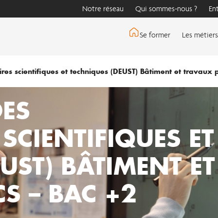
Notre réseau
Qui sommes-nous ?
En
Se former
Les métiers
res scientifiques et techniques (DEUST) Bâtiment et travaux 
DES
 SCIENTIFIQUES ET
UST) BÂTIMENT ET
S – BAC +2