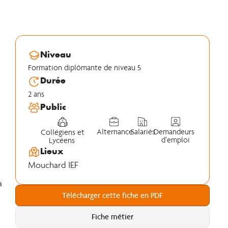
Niveau
Formation diplômante de niveau 5
Durée
2 ans
Public
Alternance
Salariés
Demandeurs
Collégiens et
d’emploi
Lycéens
Lieux
Mouchard IEF
s
à
Télécharger cette fiche en PDF
Fiche métier