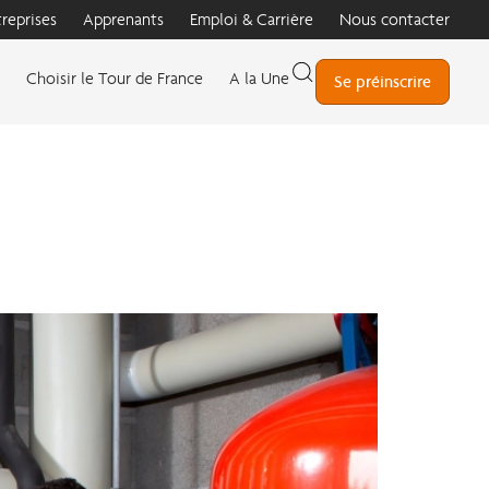
treprises
Apprenants
Emploi & Carrière
Nous contacter
Choisir le Tour de France
A la Une
Se préinscrire