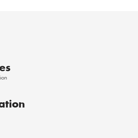
es
tion
ation