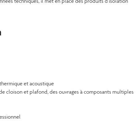
nnées techniques, il met en place des produits d’isolation
n
n thermique et acoustique
 de cloison et plafond, des ouvrages à composants multiples
fessionnel