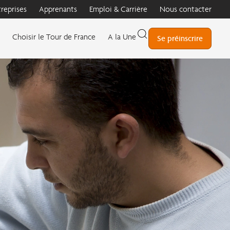
treprises
Apprenants
Emploi & Carrière
Nous contacter
Choisir le Tour de France
A la Une
Se préinscrire