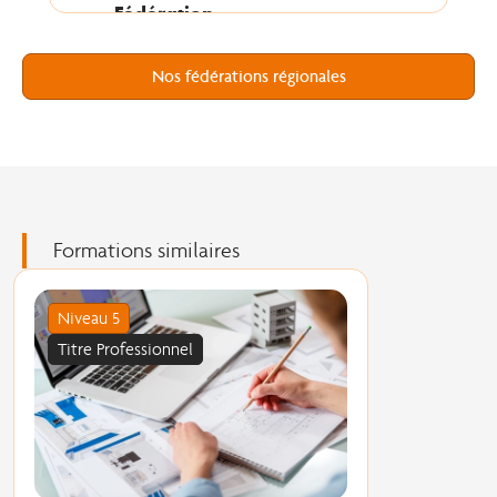
Fédération
compagnonnique de Paris
Île-de-France
Nos fédérations régionales
Fédération
compagnonnique de
Toulouse
Centre de Formation et CFA
Formations similaires
de Lons
Niveau 5
Titre Professionnel