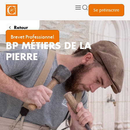
Se préinscrire
Retour
Brevet Professionnel
BP MÉTIERS DE LA
PIERRE