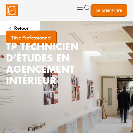
Se préinscrire
Retour
Titre Professionnel
TP TECHNICIEN
D’ÉTUDES EN
AGENCEMENT
INTÉRIEUR