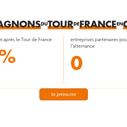
AGNONS
TOUR
FRANCE
DU
DE
EN
on après le Tour de France
entreprises partenaires po
%
l’alternance
0
Se préinscrire