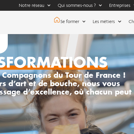
Notre réseau
Qui sommes-nous ?
Entreprises
Se former
Les métiers
Ch
S
FORMATIONS
s Compagnons du Tour de France !
ers d’art et de bouche, nous vous
sage d’excellence, où chacun peut