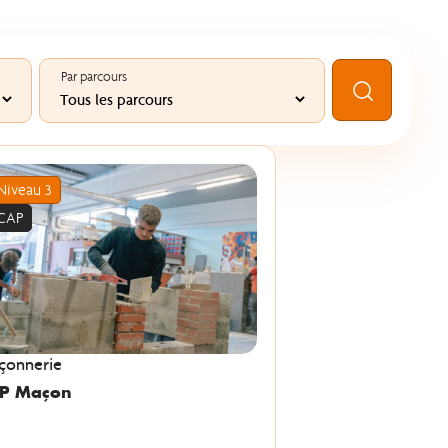
Par parcours
Rechercher
Niveau 3
CAP
çonnerie
P Maçon