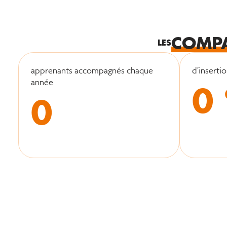
COMP
LES
apprenants accompagnés chaque
d’inserti
0
année
0