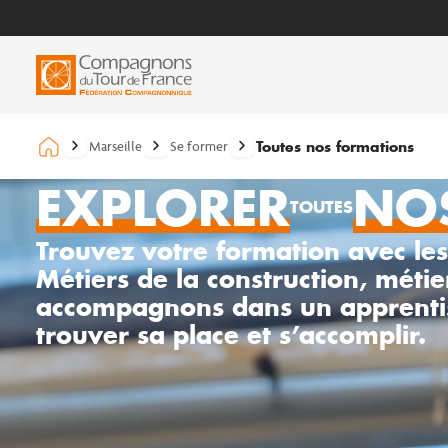
Toutes nos formations
Marseille
Se former
EXPLORER
NO
TOUTES
Trouvez votre formation avec le
Métiers de la construction, méti
accompagnons dans un apprentis
trouver sa place et s’accomplir.