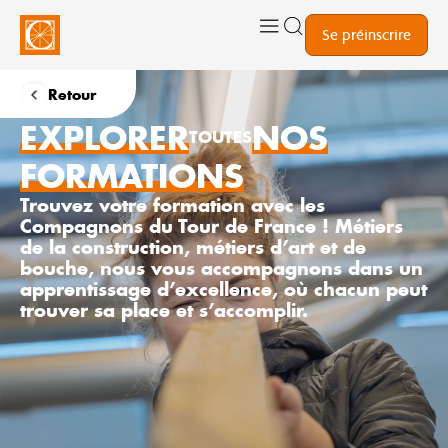
Se préinscrire
Retour
EXPLORER
NOS
TOUTES
FORMATIONS
Trouvez votre formation avec les
Compagnons du Tour de France ! Métiers
de la construction, métiers d’art et de
bouche, nous vous accompagnons dans un
apprentissage d’excellence, où chacun peut
trouver sa place et s’accomplir.