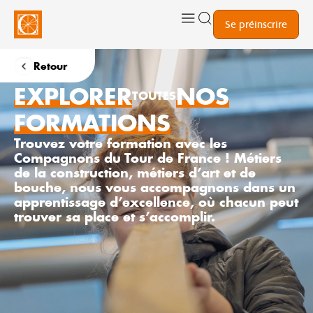
Se préinscrire
Retour
EXPLORER
NOS
TOUTES
FORMATIONS
Trouvez votre formation avec les
Compagnons du Tour de France ! Métiers
de la construction, métiers d’art et de
bouche, nous vous accompagnons dans un
apprentissage d’excellence, où chacun peut
trouver sa place et s’accomplir.