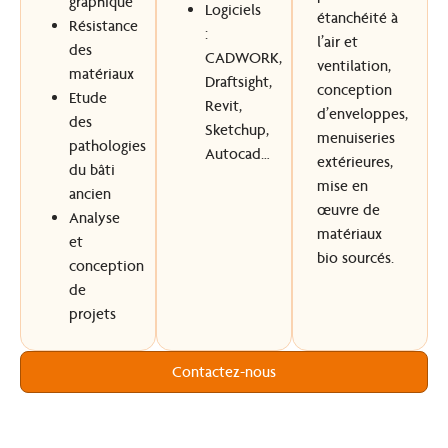
graphique
Logiciels
étanchéité à
Résistance
:
l’air et
des
CADWORK,
ventilation,
matériaux
Draftsight,
conception
Etude
Revit,
d’enveloppes,
des
Sketchup,
menuiseries
pathologies
Autocad…
extérieures,
du bâti
mise en
ancien
œuvre de
Analyse
matériaux
et
bio sourcés.
conception
de
projets
Contactez-nous