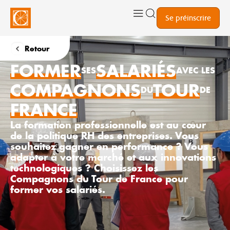
Se préinscrire
Retour
FORMER
SALARIÉS
SES
AVEC LES
COMPAGNONS
TOUR
DU
DE
FRANCE
La formation professionnelle est au cœur
de la politique RH des entreprises. Vous
souhaitez gagner en performance ? Vous
adapter à votre marché et aux innovations
technologiques ? Choisissez les
Compagnons du Tour de France pour
former vos salariés.