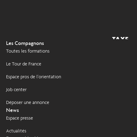
Fédération
compagnonnique de Nantes
Fédération
compagnonnique d'Orléans
TAXE
2026
Les Compagnons
D'APPRENTISSAGE
Fédération
Toutes les formations
compagnonnique de Paris
Île-de-France
Le Tour de France
Espace pros de l’orientation
Fédération
compagnonnique de
Job center
Toulouse
Déposer une annonce
Centre de Formation et CFA
News
de Lons
Espace presse
Fédération
Actualités