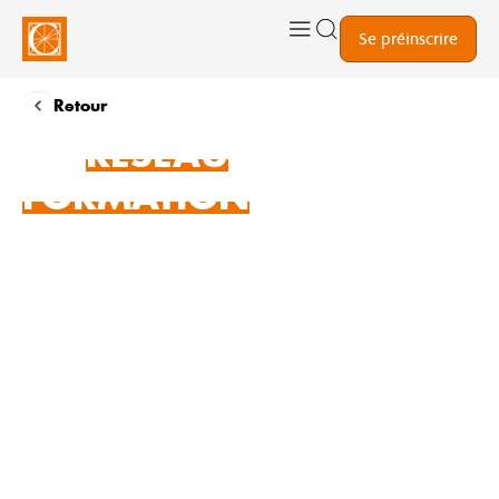
Se préinscrire
Retour
RÉSEAU
NOTRE
DE
FORMATION
Formez-vous avec les Compagnons du Tour
de France