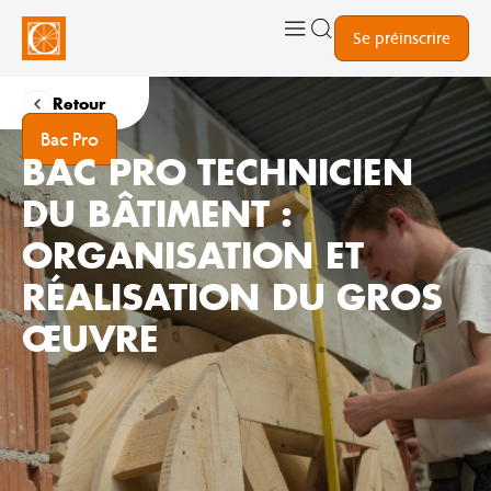
Se préinscrire
Retour
Bac Pro
BAC PRO TECHNICIEN
DU BÂTIMENT :
ORGANISATION ET
RÉALISATION DU GROS
ŒUVRE