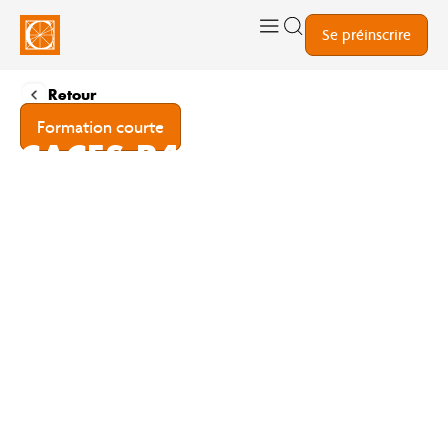
Se préinscrire
Retour
Formation courte
CACES R486 –
CONDUIRE EN SÉCURITÉ
LES PLATEFORMES
ÉLÉVATRICES MOBILES
DE PERSONNES (PEMP
OU NACELLE)