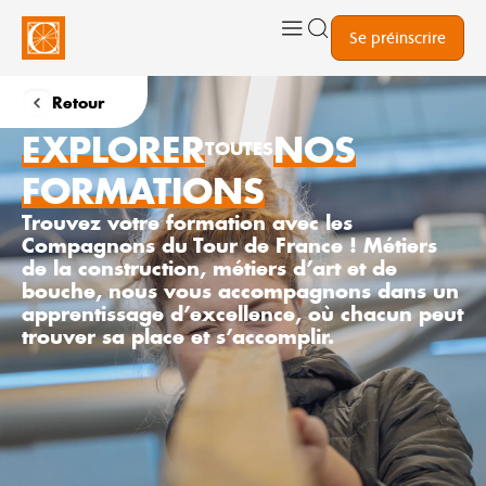
Se préinscrire
Retour
EXPLORER
NOS
TOUTES
FORMATIONS
Trouvez votre formation avec les
Compagnons du Tour de France ! Métiers
de la construction, métiers d’art et de
bouche, nous vous accompagnons dans un
apprentissage d’excellence, où chacun peut
trouver sa place et s’accomplir.