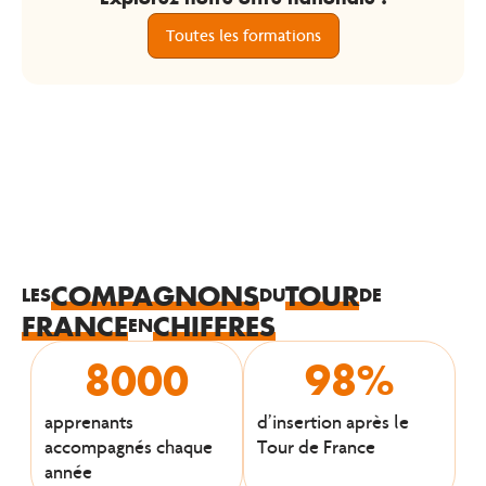
Toutes les formations
COMPAGNONS
TOUR
LES
DU
DE
FRANCE
CHIFFRES
EN
8000
98
%
apprenants
d’insertion après le
accompagnés chaque
Tour de France
année