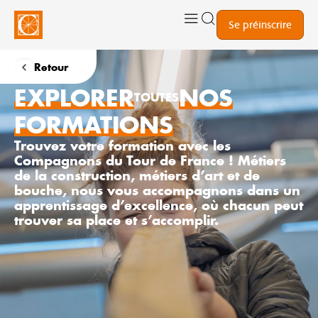
Se préinscrire
Retour
EXPLORER
NOS
TOUTES
FORMATIONS
Trouvez votre formation avec les
Compagnons du Tour de France ! Métiers
de la construction, métiers d’art et de
bouche, nous vous accompagnons dans un
apprentissage d’excellence, où chacun peut
trouver sa place et s’accomplir.