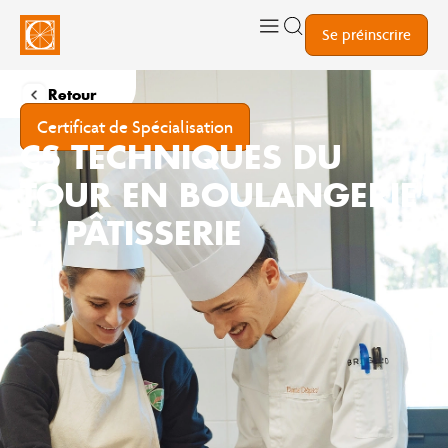
Se préinscrire
Retour
Certificat de Spécialisation
CS TECHNIQUES DU
TOUR EN BOULANGERIE
ET PÂTISSERIE